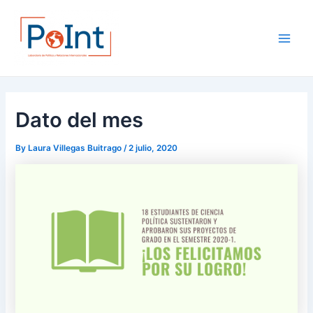
Skip
Post
Main
to
navigation
Men
content
Dato del mes
By
Laura Villegas Buitrago
/
2 julio, 2020