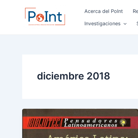
Skip
Post
Acerca del PoInt
Re
to
pagination
content
Investigaciones
diciembre 2018