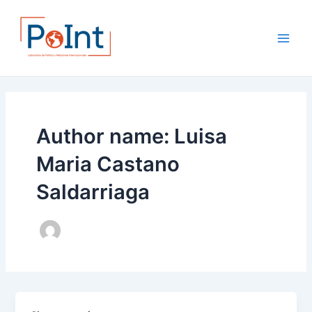
Skip
Main
to
Men
content
Author name: Luisa
Maria Castano
Saldarriaga